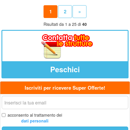
1
2
»
Risultati da 1 a 25 di
40
Peschici
Iscriviti per ricevere Super Offerte!
La
tua
email
acconsento al trattamento dei
dati personali